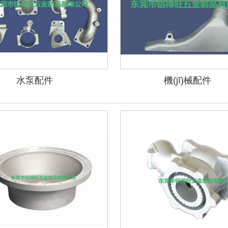
水泵配件
機(jī)械配件