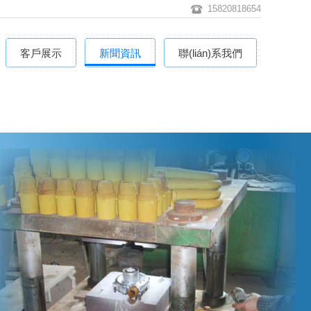
15820818654
客戶展示
新聞資訊
聯(lián)系我們
常見問題
行業(yè)資訊