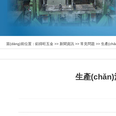
當(dāng)前位置：
鋁得旺五金
>>
新聞資訊
>>
常見問題
>> 生產(ch
生產(chǎn