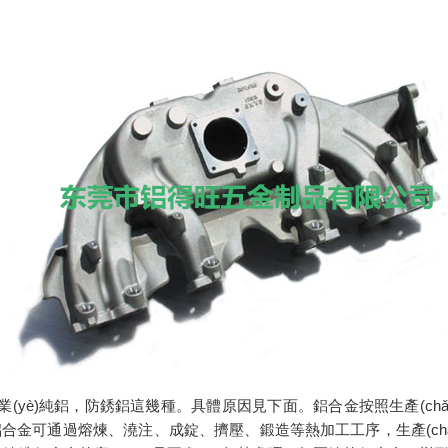
業(yè)純鋁，防銹鋁這幾種。具體原因見下面。鋁合金按照生產(ch
、澆注、成錠、擠壓、鍛造等熱加工工序，生產(chǎn)板