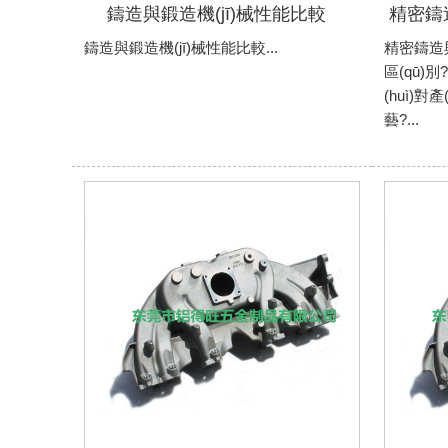
鑄造與鍛造機(jī)械性能比較
精密鑄造
品有何區
鑄造與鍛造機(jī)械性能比較...
精密鑄造與
生的砂眼
區(qū)
(huì)
藝?...