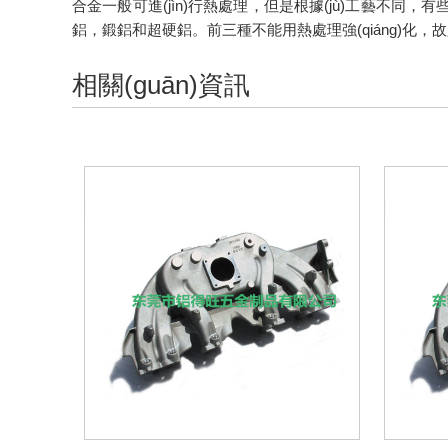
合金一般可進(jìn)行熱處理，但是根據(jù)工藝不同，有些鑄
鋁，鍛鋁和超硬鋁。前三種不能用熱處理強(qiáng)化，故只
相關(guān)資訊